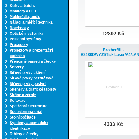
ovladače
Kufry a batohy
Monitory a LFD
Multimédia, audio
Nářadí a měřící technika
Notebooky
12892 Kč
Optické mechaniky
Pokladní systémy
Procesory
Brother/HL-
Projektory a prezentační
B2180DWYJ1/Tisk/Laser/A4/LAN
technika
Přenosné paměti a čtečky
Servery
Síťové prvky aktivní
Síťové prvky bezdrátové
Síťové prvky pasivní
Skenery a grafické tablety
Skříně a zdroje
Software
Spotřební elektronika
Spotřební materiál
Stolní počítače
Systémy automatické
4303 Kč
identifikace
Tablety a čtečky