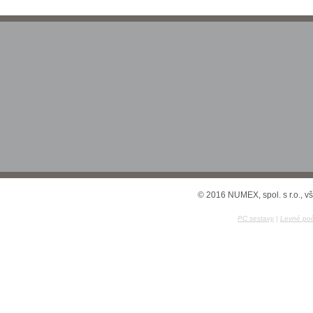
© 2016 NUMEX, spol. s r.o., v
PC sestavy
|
Levné poč