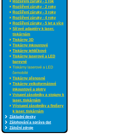
Rozšíření záruky - 1 rok
Rozšíření záruky - 2 roky
Rozšíření záruky - 3 roky
Rozšíření záruky - 4 roky
Rozšíření záruky - 5 let a více
Síťové adaptéry k laser.
tiskárnám
Tiskárny 3D
Tiskárny inkoustové
Tiskárny jehličkové
Tiskárny laserové a LED
barevné
Tiskárny laserové a LED
černobílé
Tiskárny přenosné
Tiskárny velkoformátové
inkoustové a plotry
Vstupní zásobníky a stojany k
laser. tiskárnám
Výstupní zásobníky a finišery
k laser. tiskárnám
Základní desky
Zálohování a správa dat
Záložní zdroje