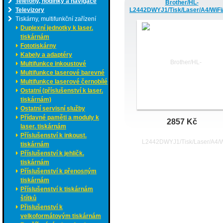
Telefony, hodinky a navigace
Brother/HL-
Televizory
L2442DWYJ1/Tisk/Laser/A4/WiF
Tiskárny, multifunkční zařízení
Duplexní jednotky k laser.
tiskárnám
Fototiskárny
Kabely a adaptéry
Multifunkce inkoustové
Multifunkce laserové barevné
Multifunkce laserové černobílé
Ostatní (příslušenství k laser.
tiskárnám)
Ostatní servisní služby
Přídavné paměti a moduly k
2857 Kč
laser. tiskárnám
Příslušenství k inkoust.
tiskárnám
Příslušenství k jehličk.
tiskárnám
Příslušenství k přenosným
tiskárnám
Příslušenství k tiskárnám
štítků
Přislušenství k
velkoformátovým tiskárnám