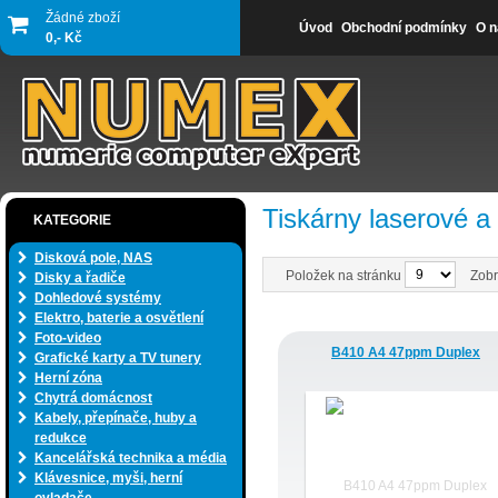
Žádné zboží
Úvod
Obchodní podmínky
O n
0,- Kč
Tiskárny laserové a
KATEGORIE
Disková pole, NAS
Položek na stránku
Zobr
Disky a řadiče
Dohledové systémy
Elektro, baterie a osvětlení
Foto-video
B410 A4 47ppm Duplex
Grafické karty a TV tunery
Herní zóna
Chytrá domácnost
Kabely, přepínače, huby a
redukce
Kancelářská technika a média
Klávesnice, myši, herní