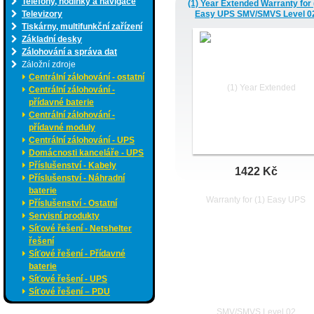
Telefony, hodinky a navigace
(1) Year Extended Warranty for 
Televizory
Easy UPS SMV/SMVS Level 0
Tiskárny, multifunkční zařízení
Základní desky
Zálohování a správa dat
Záložní zdroje
Centrální zálohování - ostatní
Centrální zálohování -
přídavné baterie
Centrální zálohování -
přídavné moduly
Centrální zálohování - UPS
Domácnosti kanceláře - UPS
Příslušenství - Kabely
1422 Kč
Příslušenství - Náhradní
baterie
Příslušenství - Ostatní
Servisní produkty
Síťové řešení - Netshelter
řešení
Síťové řešení - Přídavné
baterie
Síťové řešení - UPS
Síťové řešení – PDU