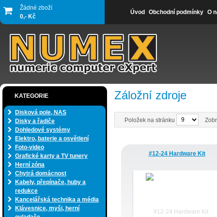
Žádné zboží
Úvod
Obchodní podmínky
O n
0,- Kč
Záložní zdroje
KATEGORIE
Disková pole, NAS
Položek na stránku
Zobr
Disky a řadiče
Dohledové systémy
Elektro, baterie a osvětlení
Foto-video
#12-24 Hardware Kit
Grafické karty a TV tunery
Herní zóna
Chytrá domácnost
Kabely, přepínače, huby a
redukce
Kancelářská technika a média
Klávesnice, myši, herní