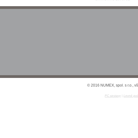
© 2016 NUMEX, spol. s r.o., v
PC sestavy
|
Levné poč