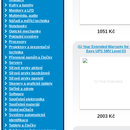
ovladače
Kufry a batohy
Monitory a LFD
Multimédia, audio
Nářadí a měřící technika
Notebooky
1051 Kč
Optické mechaniky
Pokladní systémy
Procesory
(1) Year Extended Warranty for 
Projektory a prezentační
Easy UPS SMV Level 03
technika
Přenosné paměti a čtečky
Servery
Síťové prvky aktivní
Síťové prvky bezdrátové
Síťové prvky pasivní
Skenery a grafické tablety
Skříně a zdroje
Software
Spotřební elektronika
Spotřební materiál
Stolní počítače
Systémy automatické
2003 Kč
identifikace
Tablety a čtečky