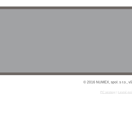
© 2016 NUMEX, spol. s r.o., v
PC sestavy
|
Levné poč