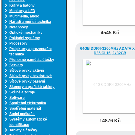
ovladače
Kufry a batohy
Monitory a LFD
Multimédia, audio
Nářadí a měřící technika
Notebooky
4545 Kč
Optické mechaniky
Pokladní systémy
Procesory
64GB DDR4-3200MHz ADATA 
Projektory a prezentační
D35 CL16, 2x32GB
technika
Přenosné paměti a čtečky
Servery
Síťové prvky aktivní
Síťové prvky bezdrátové
Síťové prvky pasivní
Skenery a grafické tablety
Skříně a zdroje
Software
Spotřební elektronika
Spotřební materiál
Stolní počítače
Systémy automatické
14876 Kč
identifikace
Tablety a čtečky