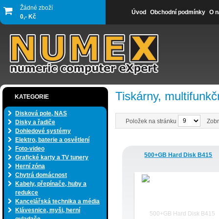
Žádné zboží
Úvod
Obchodní podmínky
O n
0,- Kč
Tiskárny, multifunkč
KATEGORIE
Disková pole, NAS
Položek na stránku
Zobr
Disky a řadiče
Dohledové systémy
Elektro, baterie a osvětlení
Foto-video
500+GB Hard Disk B415
Grafické karty a TV tunery
Herní zóna
Chytrá domácnost
Kabely, přepínače, huby a
redukce
Kancelářská technika a média
Klávesnice, myši, herní