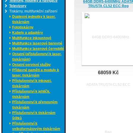
Telefony, hodinky a navigace
64GB DDR5-6400MHz ADAT
Televizory
TRUSTA CL52 ECC Reg
Tiskárny, multifunkční zařízení
Duplexní jednotky k laser.
tiskárnám
Fototiskárny
Kabely a adaptéry
Multifunkce inkoustové
Multifunkce laserové barevné
Multifunkce laserové černobílé
Ostatní (příslušenství k laser.
tiskárnám)
Ostatní servisní služby
Přídavné paměti a moduly k
68059 Kč
laser. tiskárnám
Příslušenství k inkoust.
tiskárnám
Příslušenství k jehličk.
tiskárnám
Příslušenství k přenosným
tiskárnám
Příslušenství k tiskárnám
štítků
Přislušenství k
velkoformátovým tiskárnám