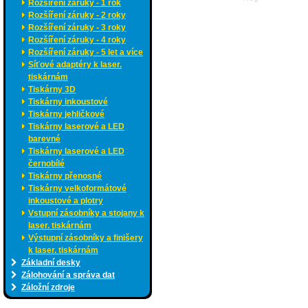
Rozšíření záruky - 1 rok
Rozšíření záruky - 2 roky
Rozšíření záruky - 3 roky
Rozšíření záruky - 4 roky
Rozšíření záruky - 5 let a více
Síťové adaptéry k laser.
tiskárnám
Tiskárny 3D
Tiskárny inkoustové
Tiskárny jehličkové
Tiskárny laserové a LED
barevné
Tiskárny laserové a LED
černobílé
Tiskárny přenosné
Tiskárny velkoformátové
inkoustové a plotry
Vstupní zásobníky a stojany k
laser. tiskárnám
Výstupní zásobníky a finišery
k laser. tiskárnám
Základní desky
Zálohování a správa dat
Záložní zdroje