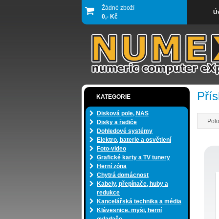
Žádné zboží
Ú
0,- Kč
Pří
KATEGORIE
Disková pole, NAS
Polo
Disky a řadiče
Dohledové systémy
Elektro, baterie a osvětlení
Foto-video
Grafické karty a TV tunery
Herní zóna
Chytrá domácnost
Kabely, přepínače, huby a
redukce
Kancelářská technika a média
Klávesnice, myši, herní