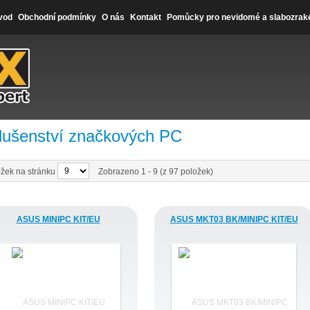
vod
Obchodní podmínky
O nás
Kontakt
Pomůcky pro nevidomé a slabozrak
slušenství značkových PC
žek na stránku
Zobrazeno 1 - 9 (z 97 položek)
ASUS MINIPC KIT/EU
ASUS MKT03 BK/MINIPC KIT/EU