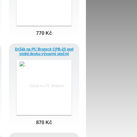
770 Kč
Držák na PC Brateck CPB-25 pod
stolní desku výsuvný otočný
870 Kč