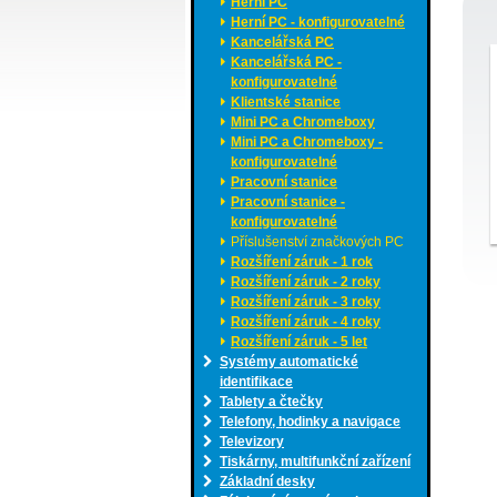
Herní PC
Herní PC - konfigurovatelné
Kancelářská PC
Kancelářská PC -
konfigurovatelné
Klientské stanice
Mini PC a Chromeboxy
Mini PC a Chromeboxy -
konfigurovatelné
Pracovní stanice
Pracovní stanice -
konfigurovatelné
Příslušenství značkových PC
Rozšíření záruk - 1 rok
Rozšíření záruk - 2 roky
Rozšíření záruk - 3 roky
Rozšíření záruk - 4 roky
Rozšíření záruk - 5 let
Systémy automatické
identifikace
Tablety a čtečky
Telefony, hodinky a navigace
Televizory
Tiskárny, multifunkční zařízení
Základní desky