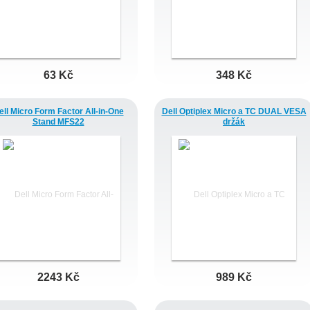
63 Kč
348 Kč
ell Micro Form Factor All-in-One
Dell Optiplex Micro a TC DUAL VESA
Stand MFS22
držák
2243 Kč
989 Kč