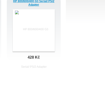
HP 800/600/400 G3 Serial/ PS/2
Adapter
428 Kč