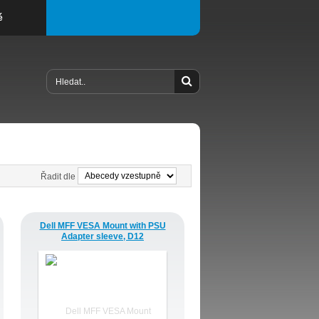
é
Řadit dle
Dell MFF VESA Mount with PSU
Adapter sleeve, D12