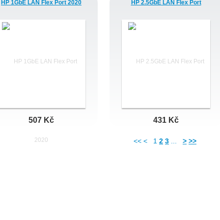
HP 1GbE LAN Flex Port 2020
HP 2.5GbE LAN Flex Port
507 Kč
431 Kč
<< <
1
2
3
...
>
>>