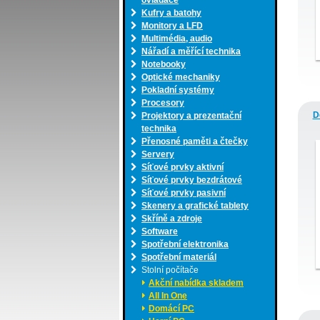
ovladače
Kufry a batohy
Monitory a LFD
Multimédia, audio
Nářadí a měřící technika
Notebooky
Optické mechaniky
Pokladní systémy
Procesory
D
Projektory a prezentační
technika
Přenosné paměti a čtečky
Servery
Síťové prvky aktivní
Síťové prvky bezdrátové
Síťové prvky pasivní
Skenery a grafické tablety
Skříně a zdroje
Software
Spotřební elektronika
Spotřební materiál
Stolní počítače
Akční nabídka skladem
All In One
Domácí PC