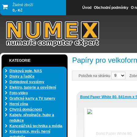
Žádné zboží
Úvod
Obchodní podmínky
O n
0,- Kč
Papíry pro velkofor
KATEGORIE
Disková pole, NAS
Položek na stránku
Zobr
Disky a řadiče
Dohledové systémy
Elektro, baterie a osvětlení
Foto-video
Bond Paper White 80, 841mm x
Grafické karty a TV tunery
Herní zóna
Chytrá domácnost
Kabely, přepínače, huby a
redukce
Kancelářská technika a média
Klávesnice, myši, herní