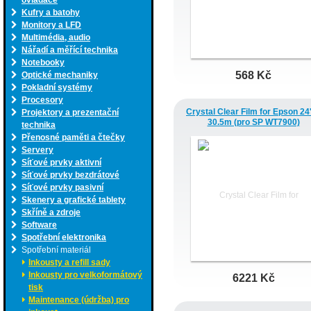
ovladače
Kufry a batohy
Monitory a LFD
Multimédia, audio
Nářadí a měřící technika
Notebooky
568 Kč
Optické mechaniky
Pokladní systémy
Procesory
Crystal Clear Film for Epson 24'
Projektory a prezentační
30.5m (pro SP WT7900)
technika
Přenosné paměti a čtečky
Servery
Síťové prvky aktivní
Síťové prvky bezdrátové
Síťové prvky pasivní
Skenery a grafické tablety
Skříně a zdroje
Software
Spotřební elektronika
Spotřební materiál
Inkousty a refill sady
Inkousty pro velkoformátový
6221 Kč
tisk
Maintenance (údržba) pro