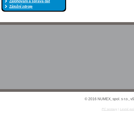
Zálohování a správa dat
Záložní zdroje
© 2016 NUMEX, spol. s r.o., v
PC sestavy
|
Levné poč