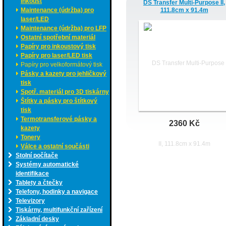
inkoust
DS Transfer Multi-Purpose II,
Maintenance (údržba) pro
111.8cm x 91.4m
laser/LED
Maintenance (údržba) pro LFP
Ostatní spotřební materiál
Papíry pro inkoustový tisk
Papíry pro laser/LED tisk
Papíry pro velkoformátový tisk
Pásky a kazety pro jehličkový
tisk
Spotř. materiál pro 3D tiskárny
Štítky a pásky pro štítkový
tisk
Termotransferové pásky a
2360 Kč
kazety
Tonery
Válce a ostatní součásti
Stolní počítače
Systémy automatické
identifikace
Tablety a čtečky
Telefony, hodinky a navigace
Televizory
Tiskárny, multifunkční zařízení
Základní desky