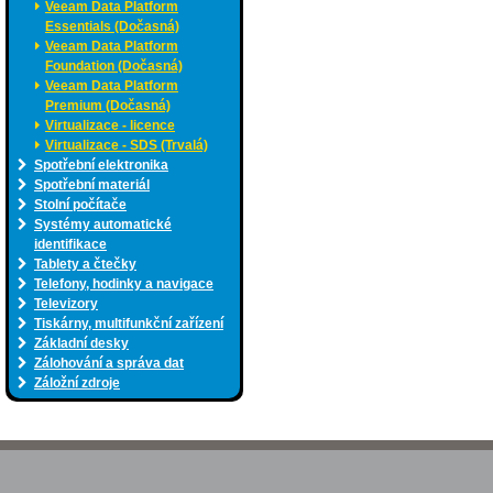
Veeam Data Platform
Essentials (Dočasná)
Veeam Data Platform
Foundation (Dočasná)
Veeam Data Platform
Premium (Dočasná)
Virtualizace - licence
Virtualizace - SDS (Trvalá)
Spotřební elektronika
Spotřební materiál
Stolní počítače
Systémy automatické
identifikace
Tablety a čtečky
Telefony, hodinky a navigace
Televizory
Tiskárny, multifunkční zařízení
Základní desky
Zálohování a správa dat
Záložní zdroje