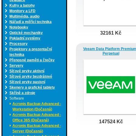
ovladače
Kufry a batohy
Monitory a LFD
Multimédia, audio
Nářadí a měřící technika
Notebooky
32161 Kč
Optické mechaniky
Pokladní systémy
Procesory
Veeam Data Platform Premium
Projektory a prezentační
Perpetual
technika
Přenosné paměti a čtečky
Servery
Síťové prvky aktivní
Síťové prvky bezdrátové
Síťové prvky pasivní
Skenery a grafické tablety
Skříně a zdroje
Software
Acronis Backup Advanced -
Workstation (Dočasná)
Acronis Backup Advanced -
Office 365 (Dočasná)
147524 Kč
Acronis Backup Advanced -
Server (Dočasná)