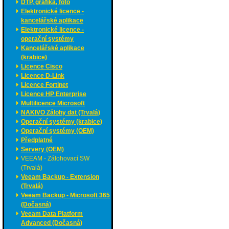
DTP, grafika, foto
Elektronické licence -
kancelářské aplikace
Elektronické licence -
operační systémy
Kancelářské aplikace
(krabice)
Licence Cisco
Licence D-Link
Licence Fortinet
Licence HP Enterprise
Multilicence Microsoft
NAKIVO Zálohy dat (Trvalá)
Operační systémy (krabice)
Operační systémy (OEM)
Předplatné
Servery (OEM)
VEEAM - Zálohovací SW
(Trvalá)
Veeam Backup - Extension
(Trvalá)
Veeam Backup - Microsoft 365
(Dočasná)
Veeam Data Platform
Advanced (Dočasná)