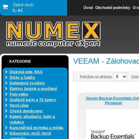
Žádné zboží
Úvod
Obchodní podmínky
O n
0,- Kč
VEEAM - Zálohovac
KATEGORIE
Disková pole, NAS
Položek na stránku
Zobr
Disky a řadiče
Dohledové systémy
Elektro, baterie a osvětlení
Foto-video
Veeam Backup Essentials Uni 
Grafické karty a TV tunery
Perpetual
Herní zóna
Chytrá domácnost
Kabely, přepínače, huby a
redukce
Kancelářská technika a média
Klávesnice, myši, herní