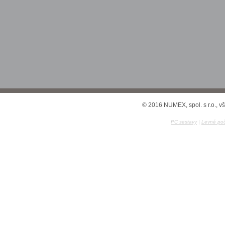
© 2016 NUMEX, spol. s r.o., v
PC sestavy
|
Levné poč