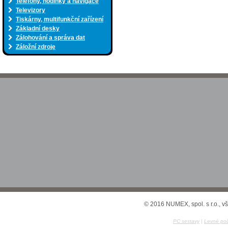
Telefony, hodinky a navigace
Televizory
Tiskárny, multifunkční zařízení
Základní desky
Zálohování a správa dat
Záložní zdroje
© 2016 NUMEX, spol. s r.o., v
PC sestavy
|
Levné poč