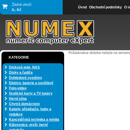
Žádné zboží
Úvod
Obchodní podmínky
O n
0,- Kč
Požadována stránka nebyla na serveru
KATEGORIE
Disková pole, NAS
Disky a řadiče
Dohledové systémy
Elektro, baterie a osvětlení
Foto-video
Grafické karty a TV tunery
Herní zóna
Chytrá domácnost
Kabely, přepínače, huby a
redukce
Kancelářská technika a média
Klávesnice, myši, herní