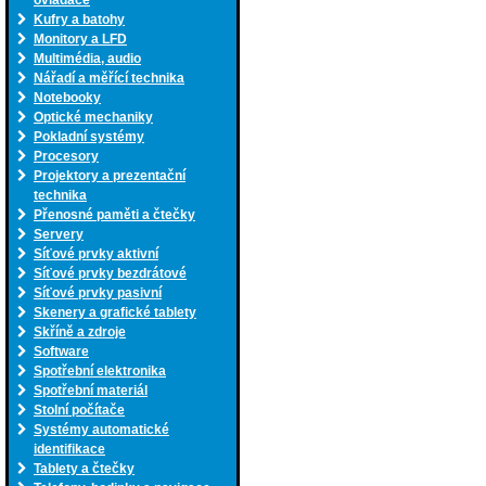
ovladače
Kufry a batohy
Monitory a LFD
Multimédia, audio
Nářadí a měřící technika
Notebooky
Optické mechaniky
Pokladní systémy
Procesory
Projektory a prezentační
technika
Přenosné paměti a čtečky
Servery
Síťové prvky aktivní
Síťové prvky bezdrátové
Síťové prvky pasivní
Skenery a grafické tablety
Skříně a zdroje
Software
Spotřební elektronika
Spotřební materiál
Stolní počítače
Systémy automatické
identifikace
Tablety a čtečky