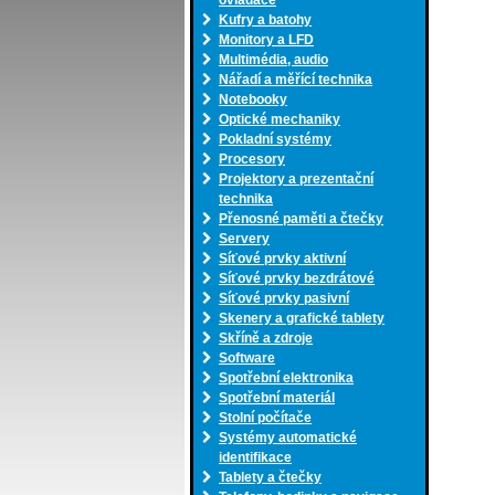
ovladače
Kufry a batohy
Monitory a LFD
Multimédia, audio
Nářadí a měřící technika
Notebooky
Optické mechaniky
Pokladní systémy
Procesory
Projektory a prezentační
technika
Přenosné paměti a čtečky
Servery
Síťové prvky aktivní
Síťové prvky bezdrátové
Síťové prvky pasivní
Skenery a grafické tablety
Skříně a zdroje
Software
Spotřební elektronika
Spotřební materiál
Stolní počítače
Systémy automatické
identifikace
Tablety a čtečky