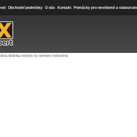
vod
Obchodní podmínky
O nás
Kontakt
Pomůcky pro nevidomé a slabozrak
ána stránka nebyla na serveru nalezena.