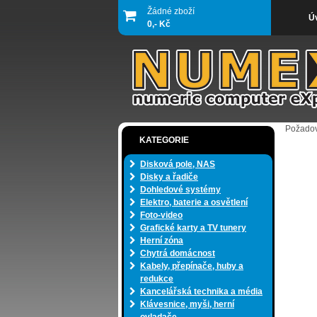
Žádné zboží
Ú
0,- Kč
Požadov
KATEGORIE
Disková pole, NAS
Disky a řadiče
Dohledové systémy
Elektro, baterie a osvětlení
Foto-video
Grafické karty a TV tunery
Herní zóna
Chytrá domácnost
Kabely, přepínače, huby a
redukce
Kancelářská technika a média
Klávesnice, myši, herní