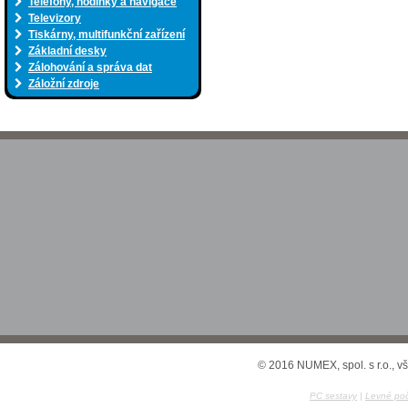
Telefony, hodinky a navigace
Televizory
Tiskárny, multifunkční zařízení
Základní desky
Zálohování a správa dat
Záložní zdroje
© 2016 NUMEX, spol. s r.o., v
PC sestavy
|
Levné poč