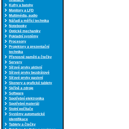
ovladače
Kufry a batohy
Monitory a LFD
Multimédia, audio
Nářadí a měřící technika
Notebooky
Optické mechaniky
Pokladní systémy
Procesory
Projektory a prezentační
technika
Přenosné paměti a čtečky
Servery
Síťové prvky aktivní
Síťové prvky bezdrátové
Síťové prvky pasivní
Skenery a grafické tablety
Skříně a zdroje
Software
Spotřební elektronika
Spotřební materiál
Stolní počítače
Systémy automatické
identifikace
Tablety a čtečky