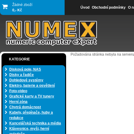
Žádné zboží
Úvod
Obchodní podmínky
O n
0,- Kč
Požadována stránka nebyla na serveru
KATEGORIE
Disková pole, NAS
Disky a řadiče
Dohledové systémy
Elektro, baterie a osvětlení
Foto-video
Grafické karty a TV tunery
Herní zóna
Chytrá domácnost
Kabely, přepínače, huby a
redukce
Kancelářská technika a média
Klávesnice, myši, herní