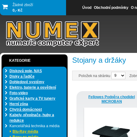
Žádné zboží
Úvod
Obchodní podmínky
O n
0,- Kč
Stojany a držáky
KATEGORIE
Disková pole, NAS
Položek na stránku
Zobr
Disky a řadiče
Dohledové systémy
Elektro, baterie a osvětlení
Foto-video
Fellowes Podpěra chodidel
Grafické karty a TV tunery
MICROBAN
Herní zóna
Chytrá domácnost
Kabely, přepínače, huby a
redukce
Kancelářská technika a média
Blu-Ray média