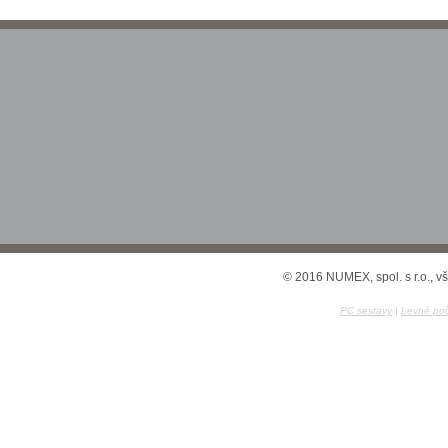
© 2016 NUMEX, spol. s r.o., v
PC sestavy
|
Levné poč