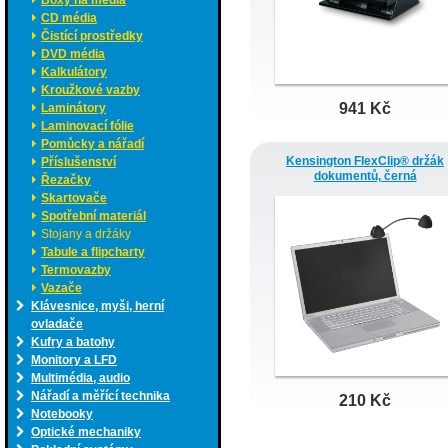
Boxy na média
CD média
Čistící prostředky
DVD média
Kalkulátory
Kroužkové vazby
941 Kč
Laminátory
Laminovací fólie
Pomůcky a nářadí
Kensington FlexClip® držák
Příslušenství
dokumentů, černá
Řezačky
Skartovače
Spotřební materiál
Stojany a držáky
Tabule a flipcharty
Termovazby
Vazače
Klávesnice, myši, herní
ovladače
Kufry a batohy
Monitory a LFD
Multimédia, audio
Nářadí a měřící technika
210 Kč
Notebooky
Optické mechaniky