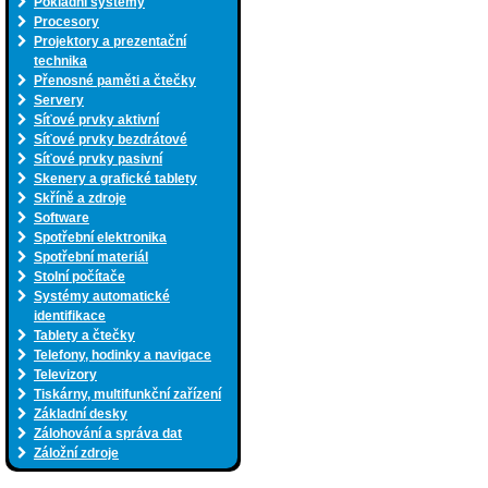
Pokladní systémy
Procesory
Projektory a prezentační
technika
Přenosné paměti a čtečky
Servery
Síťové prvky aktivní
Síťové prvky bezdrátové
Síťové prvky pasivní
Skenery a grafické tablety
Skříně a zdroje
Software
Spotřební elektronika
Spotřební materiál
Stolní počítače
Systémy automatické
identifikace
Tablety a čtečky
Telefony, hodinky a navigace
Televizory
Tiskárny, multifunkční zařízení
Základní desky
Zálohování a správa dat
Záložní zdroje