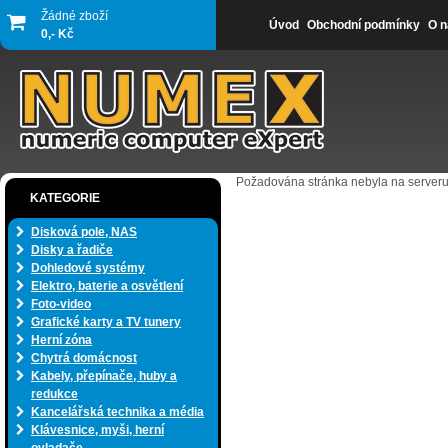
Žádné zboží
Úvod
Obchodní podmínky
O n
0,- Kč
Požadována stránka nebyla na serveru
KATEGORIE
Disková pole, NAS
Disky a řadiče
Dohledové systémy
Elektro, baterie a osvětlení
Foto-video
Grafické karty a TV tunery
Herní zóna
Chytrá domácnost
Kabely, přepínače, huby a
redukce
Kancelářská technika a média
Klávesnice, myši, herní