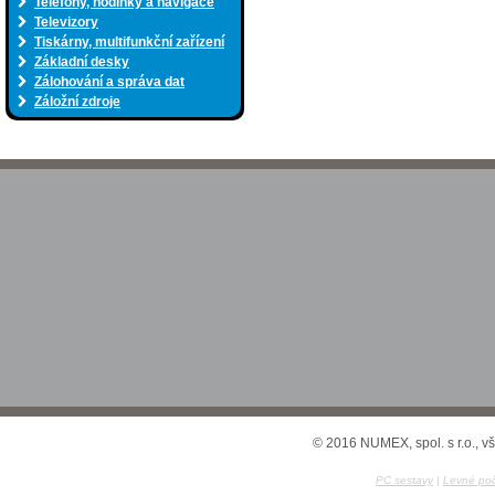
Telefony, hodinky a navigace
Televizory
Tiskárny, multifunkční zařízení
Základní desky
Zálohování a správa dat
Záložní zdroje
© 2016 NUMEX, spol. s r.o., v
PC sestavy
|
Levné poč