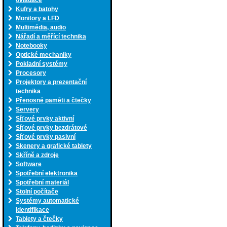
ovladače
Kufry a batohy
Monitory a LFD
Multimédia, audio
Nářadí a měřící technika
Notebooky
Optické mechaniky
Pokladní systémy
Procesory
Projektory a prezentační
technika
Přenosné paměti a čtečky
Servery
Síťové prvky aktivní
Síťové prvky bezdrátové
Síťové prvky pasivní
Skenery a grafické tablety
Skříně a zdroje
Software
Spotřební elektronika
Spotřební materiál
Stolní počítače
Systémy automatické
identifikace
Tablety a čtečky