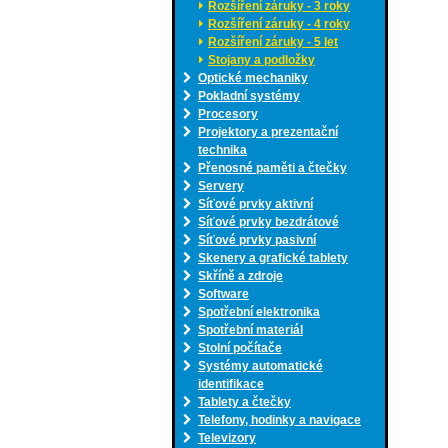
Rozšíření záruky - 3 roky
Rozšíření záruky - 4 roky
Rozšíření záruky - 5 let
Stojany a podložky
Optické mechaniky
Pokladní systémy
Procesory
Projektory a prezentační
technika
Přenosné paměti a čtečky
Servery
Síťové prvky aktivní
Síťové prvky bezdrátové
Síťové prvky pasivní
Skenery a grafické tablety
Skříně a zdroje
Software
Spotřební elektronika
Spotřební materiál
Stolní počítače
Systémy automatické
identifikace
Tablety a čtečky
Telefony, hodinky a navigace
Televizory