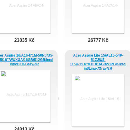
23835 Kč
26777 Kč
er Aspire 16/A16-I71M-50NJ/U5-
Acer Aspire Lite 15/AL15-54P-
5/16''/WUXGA/16GB/512GB/Intel
51ZJ/U5-
int/W11H/Gray/2R
115U/15,6''/FHD/16GB/512GB/Intel
int/Linux/Gray/2R
24813 Kč