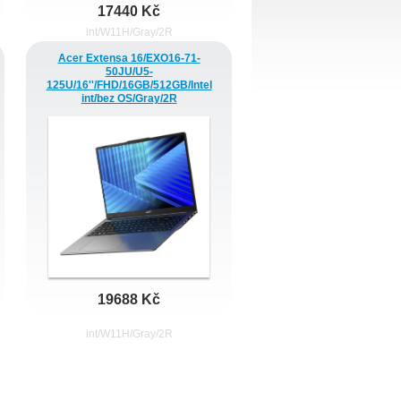
17440 Kč
Acer Extensa 16/EXO16-71-
50JU/U5-
125U/16''/FHD/16GB/512GB/Intel
int/bez OS/Gray/2R
19688 Kč