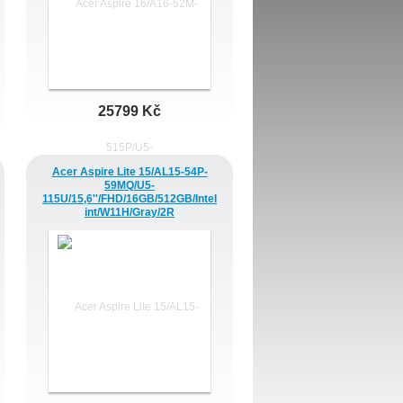
25799 Kč
Acer Aspire Lite 15/AL15-54P-
59MQ/U5-
115U/15,6''/FHD/16GB/512GB/Intel
int/W11H/Gray/2R