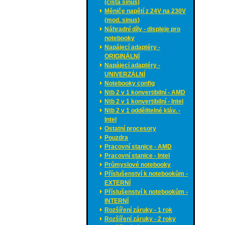
(čistá sinus)
Měniče napětí z 24V na 230V
(mod. sinus)
Náhradní díly - displeje pro
notebooky
Napájecí adaptéry -
ORIGINÁLNÍ
Napájecí adaptéry -
UNIVERZÁLNÍ
Notebooky config
Ntb 2 v 1 konvertibilní - AMD
Ntb 2 v 1 konvertibilní - Intel
Ntb 2 v 1 oddělitelné kláv. -
Intel
Ostatní procesory
Pouzdra
Pracovní stanice - AMD
Pracovní stanice - Intel
Průmyslové notebooky
Příslušenství k notebookům -
EXTERNÍ
Příslušenství k notebookům -
INTERNÍ
Rozšíření záruky - 1 rok
Rozšíření záruky - 2 roky