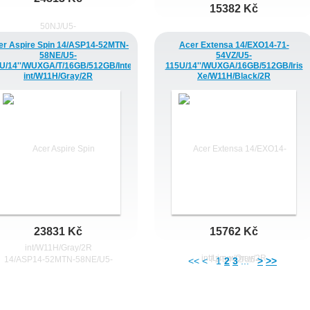
15382 Kč
er Aspire Spin 14/ASP14-52MTN-
Acer Extensa 14/EXO14-71-
58NE/U5-
54VZ/U5-
U/14''/WUXGA/T/16GB/512GB/Intel
115U/14''/WUXGA/16GB/512GB/Iris
int/W11H/Gray/2R
Xe/W11H/Black/2R
23831 Kč
15762 Kč
<< <
1
2
3
...
>
>>