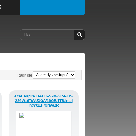
é
Řadit dle
Acer Aspire 16/A16-52M-515P/U5-
226V/16''/WUXGA/16GB/1TB/Intel
int/W11H/Gray/2R