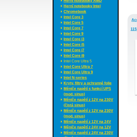
Herní notebooky AMD
Herní notebooky Intel
Chromebook
Intel Core 3
Ac
Intel Core 5
Intel Core 7
115
Intel Core 9
Intel Core i3
Intel Core i5
Intel Core i7
Intel Core i9
Intel Core Ultra 5
Intel Core Ultra 7
Intel Core Ultra 9
Intel N-series
Kryty, filtry a ochranné folie
Měniče napětí s funkcí UPS
(mod. sinus)
Měniče napětí z 12V na 230V
(čistá sinus)
Měniče napětí z 12V na 230V
(mod. sinus)
Měniče napětí z 12V na 24V
Měniče napětí z 24V na 12V
Měniče napětí z 24V na 230V