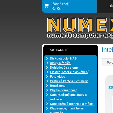
Žádné zboží
Ú
0,- Kč
Inte
KATEGORIE
Disková pole, NAS
Polo
Disky a řadiče
Dohledové systémy
Elektro, baterie a osvětlení
Foto-video
Grafické karty a TV tunery
Herní zóna
22
Chytrá domácnost
Kabely, přepínače, huby a
redukce
Kancelářská technika a média
Klávesnice, myši, herní