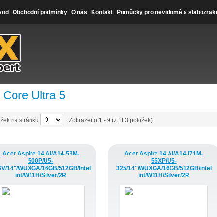
vod
Obchodní podmínky
O nás
Kontakt
Pomůcky pro nevidomé a slabozrak
l Core Ultra 5
žek na stránku
Zobrazeno 1 - 9 (z 183 položek)
Acer Aspire 14 AI/A14-53M-
Acer Aspire 14 AI/A14-I71M-
500P/U5-
55XP/U5-
6V/14''/WUXGA/16GB/512GB/Intel
325/14''/WUXGA/16GB/512GB/Intel
int/W11H/Silver/2R
int/W11H/Silver/2R