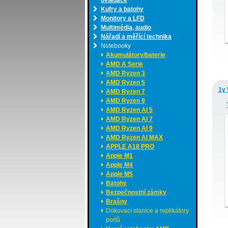
ovladače
Kufry a batohy
Monitory a LFD
Multimédia, audio
Nářadí a měřící technika
Notebooky
Akumulátory/baterie
AMD A Serie
AMD Ryzen 3
AMD Ryzen 5
1y 
AMD Ryzen 7
AMD Ryzen 9
AMD Ryzen AI 5
AMD Ryzen AI 7
AMD Ryzen AI 9
AMD Ryzen AI MAX
APPLE A18 PRO
Apple M1
Apple M4
Apple M5
Batohy
Bezpečnostní zámky
Brašny
Dokovací stanice a replikátory
portů