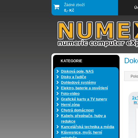
Žádné zboží
Ú
0,- Kč
Doko
KATEGORIE
Disková pole, NAS
Polo
Disky a řadiče
Dohledové systémy
Elektro, baterie a osvětlení
Foto-video
1y 
Grafické karty a TV tunery
in
Herní zóna
Chytrá domácnost
Kabely, přepínače, huby a
redukce
Kancelářská technika a média
Klávesnice, myši, herní