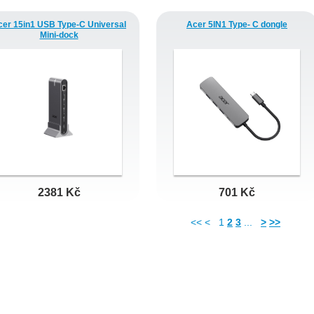
cer 15in1 USB Type-C Universal
Acer 5IN1 Type- C dongle
Mini-dock
2381 Kč
701 Kč
<< <
1
2
3
...
>
>>