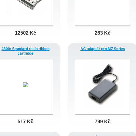
12502 Kč
263 Kč
4800: Standard resin ribbon
AC adaptér pro MZ Series
cartridge
517 Kč
799 Kč