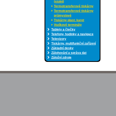
(stolní)
Termotransferové tiskárny
Termotransferové tiskárny
průmyslové
Tiskárny plast. karet
Vozíkové terminály
Tablety a čtečky
Telefony, hodinky a navigace
Televizory
Tiskárny, multifunkční zařízení
Základní desky
Zálohování a správa dat
Záložní zdroje