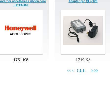
pter for nonetheless ribbon core
Adaptér pro QLn 320
- 1’’ PC45t
1751 Kč
1719 Kč
<< <
1
2
3
...
>
>>