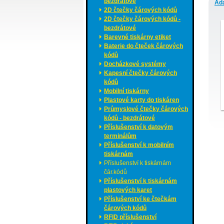
bezdrátové
Ada
2D čtečky čárových kódů
2D čtečky čárových kódů -
bezdrátové
Barevné tiskárny etiket
Baterie do čteček čárových
kódů
Docházkové systémy
Kapesní čtečky čárových
kódů
Mobilní tiskárny
Plastové karty do tiskáren
Průmyslové čtečky čárových
kódů - bezdrátové
Příslušenství k datovým
terminálům
Příslušenství k mobilním
tiskárnám
Příslušenství k tiskárnám
čár.kódů
Příslušenství k tiskárnám
plastových karet
Příslušenství ke čtečkám
čárových kódů
RFID příslušenství