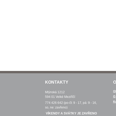
KONTAKTY
O
O
Mlýnská 1212
O
594 01 Velké Meziříčí
K
774 426 642 (po-čt: 9 - 17, pá: 9 - 16,
so, ne: zavřeno)
VÍKENDY A SVÁTKY JE ZAVŘENO