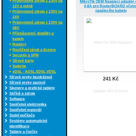
Průmyslové zdroje z 230V na
MikroTik OEM Napájecí adaptér
12V a méně
0,8A pro RouterBOARD včetn
napájecího kabelu
Průmyslové zdroje z 230V na
24V
Průmyslové zdroje z 230V na
48V
Příslušenství, doplňky a
kabely
Routery
Rozšíření záruk a licence
Security a VPN
Síťové karty
Switche
xDSL - ADSL,SDSL,VDSL
Síťové prvky bezdrátové
241 Kč
Síťové prvky pasivní
Skenery a grafické tablety
Skříně a zdroje
Software
Spotřební elektronika
Spotřební materiál
Stolní počítače
Systémy automatické
identifikace
Tablety a čtečky