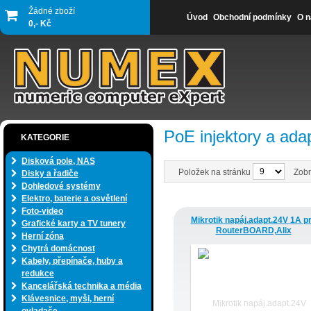
Žádné zboží
Úvod
Obchodní podmínky
O n
0,- Kč
PoE injektory a ada
KATEGORIE
Disková pole, NAS
Položek na stránku
Zobr
Disky a řadiče
Dohledové systémy
Elektro, baterie a osvětlení
Foto-video
Mikrotik napáj.adapt.24V 1A p
Grafické karty a TV tunery
RouterBOARD,Alix
Herní zóna
Chytrá domácnost
Kabely, přepínače, huby a
redukce
Kancelářská technika a média
Klávesnice, myši, herní