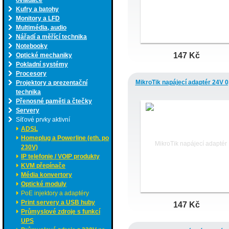
ovladače
Kufry a batohy
Monitory a LFD
Multimédia, audio
Nářadí a měřící technika
Notebooky
147 Kč
Optické mechaniky
Pokladní systémy
Procesory
MikroTik napájecí adaptér 24V 0
Projektory a prezentační
technika
Přenosné paměti a čtečky
Servery
Síťové prvky aktivní
ADSL
Homeplug a Powerline (eth. po
230V)
IP telefonie / VOIP produkty
KVM přepínače
Média konvertory
Optické moduly
PoE injektory a adaptéry
Print servery a USB huby
147 Kč
Průmyslové zdroje s funkcí
UPS