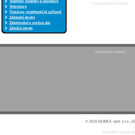
Telefony, hodinky a navigace
Televizory
Tiskárny, multifunkční zařízení
Základní desky
Zálohování a správa dat
Záložní zdroje
© 2016 NUMEX, spol. s r.o., v
PC sestavy
|
Levné poč