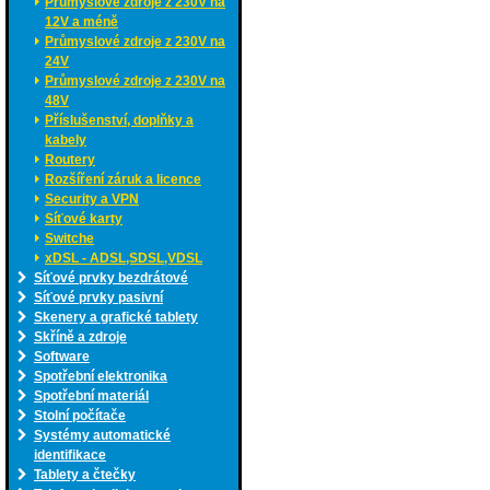
Průmyslové zdroje z 230V na
12V a méně
Průmyslové zdroje z 230V na
24V
Průmyslové zdroje z 230V na
48V
Příslušenství, doplňky a
kabely
Routery
Rozšíření záruk a licence
Security a VPN
Síťové karty
Switche
xDSL - ADSL,SDSL,VDSL
Síťové prvky bezdrátové
Síťové prvky pasivní
Skenery a grafické tablety
Skříně a zdroje
Software
Spotřební elektronika
Spotřební materiál
Stolní počítače
Systémy automatické
identifikace
Tablety a čtečky