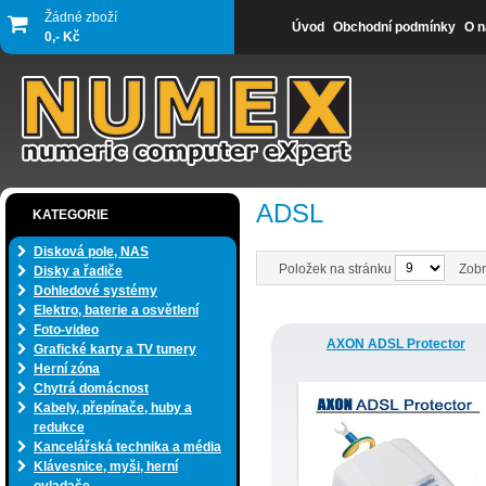
Žádné zboží
Úvod
Obchodní podmínky
O n
0,- Kč
ADSL
KATEGORIE
Disková pole, NAS
Položek na stránku
Zobr
Disky a řadiče
Dohledové systémy
Elektro, baterie a osvětlení
Foto-video
AXON ADSL Protector
Grafické karty a TV tunery
Herní zóna
Chytrá domácnost
Kabely, přepínače, huby a
redukce
Kancelářská technika a média
Klávesnice, myši, herní