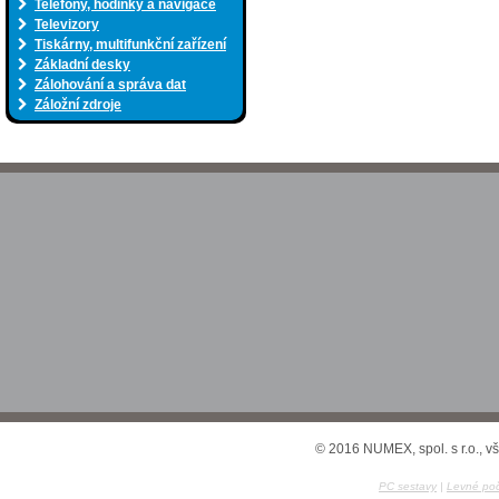
Telefony, hodinky a navigace
Televizory
Tiskárny, multifunkční zařízení
Základní desky
Zálohování a správa dat
Záložní zdroje
© 2016 NUMEX, spol. s r.o., v
PC sestavy
|
Levné poč