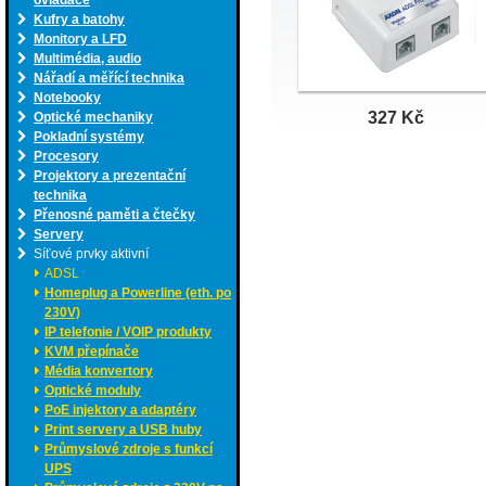
ovladače
Kufry a batohy
Monitory a LFD
Multimédia, audio
Nářadí a měřící technika
Notebooky
327 Kč
Optické mechaniky
Pokladní systémy
Procesory
Projektory a prezentační
technika
Přenosné paměti a čtečky
Servery
Síťové prvky aktivní
ADSL
Homeplug a Powerline (eth. po
230V)
IP telefonie / VOIP produkty
KVM přepínače
Média konvertory
Optické moduly
PoE injektory a adaptéry
Print servery a USB huby
Průmyslové zdroje s funkcí
UPS