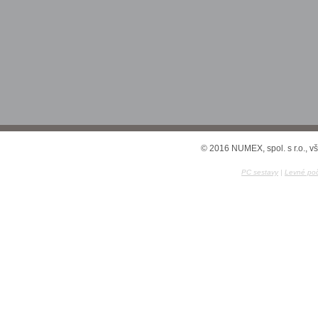
© 2016 NUMEX, spol. s r.o., v
PC sestavy
|
Levné poč