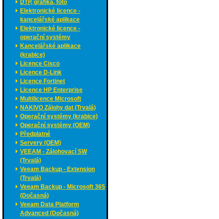
DTP, grafika, foto
Elektronické licence -
kancelářské aplikace
Elektronické licence -
operační systémy
Kancelářské aplikace
(krabice)
Licence Cisco
Licence D-Link
Licence Fortinet
Licence HP Enterprise
Multilicence Microsoft
NAKIVO Zálohy dat (Trvalá)
Operační systémy (krabice)
Operační systémy (OEM)
Předplatné
Servery (OEM)
VEEAM - Zálohovací SW
(Trvalá)
Veeam Backup - Extension
(Trvalá)
Veeam Backup - Microsoft 365
(Dočasná)
Veeam Data Platform
Advanced (Dočasná)