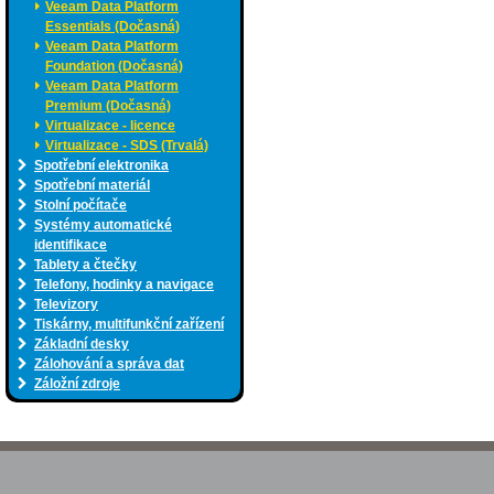
Veeam Data Platform
Essentials (Dočasná)
Veeam Data Platform
Foundation (Dočasná)
Veeam Data Platform
Premium (Dočasná)
Virtualizace - licence
Virtualizace - SDS (Trvalá)
Spotřební elektronika
Spotřební materiál
Stolní počítače
Systémy automatické
identifikace
Tablety a čtečky
Telefony, hodinky a navigace
Televizory
Tiskárny, multifunkční zařízení
Základní desky
Zálohování a správa dat
Záložní zdroje