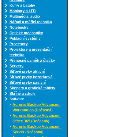
ovladače
Kufry a batohy
Monitory a LFD
Multimédia, audio
Nářadí a měřící technika
Notebooky
Optické mechaniky
Pokladní systémy
Procesory
Projektory a prezentační
technika
Přenosné paměti a čtečky
Servery
Síťové prvky aktivní
Síťové prvky bezdrátové
Síťové prvky pasivní
Skenery a grafické tablety
Skříně a zdroje
Software
Acronis Backup Advanced -
Workstation (Dočasná)
Acronis Backup Advanced -
Office 365 (Dočasná)
Acronis Backup Advanced -
Server (Dočasná)