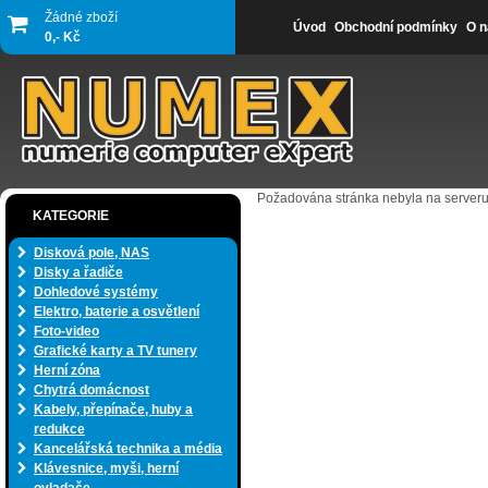
Žádné zboží
Úvod
Obchodní podmínky
O n
0,- Kč
Požadována stránka nebyla na serveru
KATEGORIE
Disková pole, NAS
Disky a řadiče
Dohledové systémy
Elektro, baterie a osvětlení
Foto-video
Grafické karty a TV tunery
Herní zóna
Chytrá domácnost
Kabely, přepínače, huby a
redukce
Kancelářská technika a média
Klávesnice, myši, herní