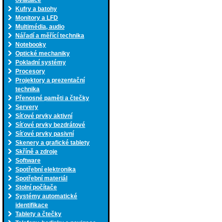
ovladače
Kufry a batohy
Monitory a LFD
Multimédia, audio
Nářadí a měřící technika
Notebooky
Optické mechaniky
Pokladní systémy
Procesory
Projektory a prezentační
technika
Přenosné paměti a čtečky
Servery
Síťové prvky aktivní
Síťové prvky bezdrátové
Síťové prvky pasivní
Skenery a grafické tablety
Skříně a zdroje
Software
Spotřební elektronika
Spotřební materiál
Stolní počítače
Systémy automatické
identifikace
Tablety a čtečky