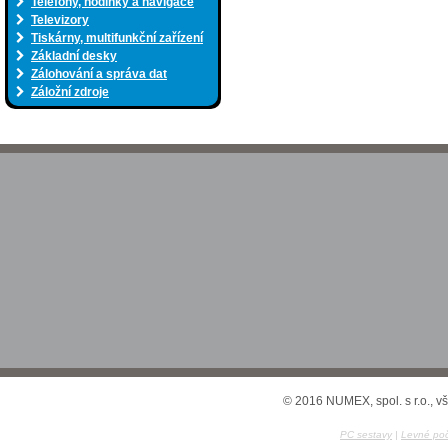
Telefony, hodinky a navigace
Televizory
Tiskárny, multifunkční zařízení
Základní desky
Zálohování a správa dat
Záložní zdroje
© 2016 NUMEX, spol. s r.o., v
PC sestavy
|
Levné poč