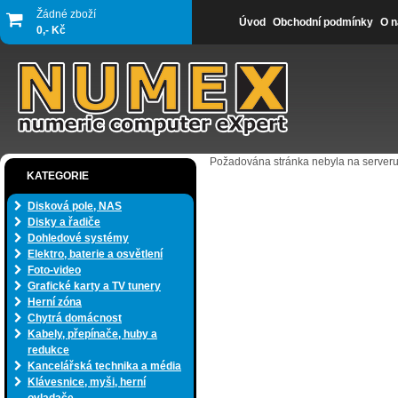
Žádné zboží
Úvod
Obchodní podmínky
O n
0,- Kč
Požadována stránka nebyla na serveru
KATEGORIE
Disková pole, NAS
Disky a řadiče
Dohledové systémy
Elektro, baterie a osvětlení
Foto-video
Grafické karty a TV tunery
Herní zóna
Chytrá domácnost
Kabely, přepínače, huby a
redukce
Kancelářská technika a média
Klávesnice, myši, herní