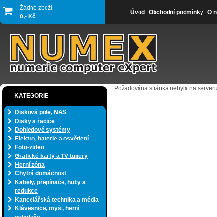
Žádné zboží
Úvod
Obchodní podmínky
O n
0,- Kč
Požadována stránka nebyla na serveru
KATEGORIE
Disková pole, NAS
Disky a řadiče
Dohledové systémy
Elektro, baterie a osvětlení
Foto-video
Grafické karty a TV tunery
Herní zóna
Chytrá domácnost
Kabely, přepínače, huby a
redukce
Kancelářská technika a média
Klávesnice, myši, herní