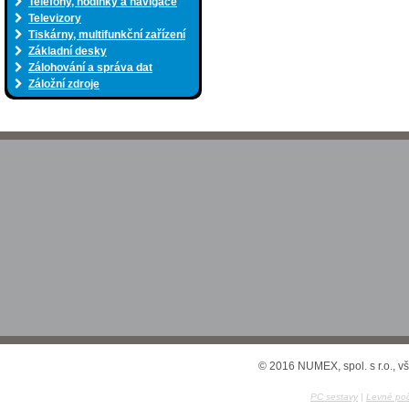
Telefony, hodinky a navigace
Televizory
Tiskárny, multifunkční zařízení
Základní desky
Zálohování a správa dat
Záložní zdroje
© 2016 NUMEX, spol. s r.o., v
PC sestavy
|
Levné poč