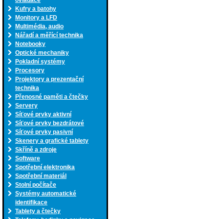
ovladače
Kufry a batohy
Monitory a LFD
Multimédia, audio
Nářadí a měřící technika
Notebooky
Optické mechaniky
Pokladní systémy
Procesory
Projektory a prezentační
technika
Přenosné paměti a čtečky
Servery
Síťové prvky aktivní
Síťové prvky bezdrátové
Síťové prvky pasivní
Skenery a grafické tablety
Skříně a zdroje
Software
Spotřební elektronika
Spotřební materiál
Stolní počítače
Systémy automatické
identifikace
Tablety a čtečky