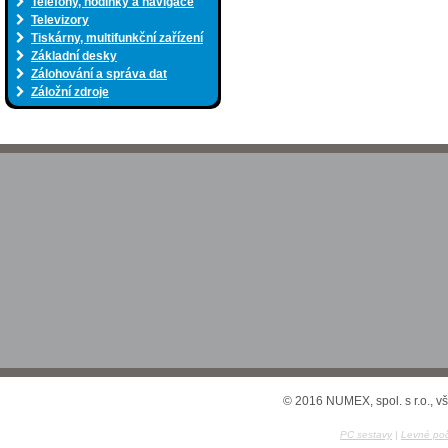
Telefony, hodinky a navigace
Televizory
Tiskárny, multifunkční zařízení
Základní desky
Zálohování a správa dat
Záložní zdroje
© 2016 NUMEX, spol. s r.o., v
PC sestavy
|
Levné poč