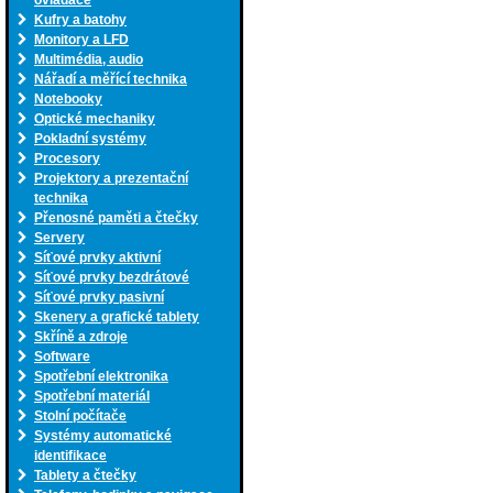
ovladače
Kufry a batohy
Monitory a LFD
Multimédia, audio
Nářadí a měřící technika
Notebooky
Optické mechaniky
Pokladní systémy
Procesory
Projektory a prezentační
technika
Přenosné paměti a čtečky
Servery
Síťové prvky aktivní
Síťové prvky bezdrátové
Síťové prvky pasivní
Skenery a grafické tablety
Skříně a zdroje
Software
Spotřební elektronika
Spotřební materiál
Stolní počítače
Systémy automatické
identifikace
Tablety a čtečky