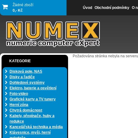
Žádné zboží
Úvod
Obchodní podmínky
O n
0,- Kč
Požadována stránka nebyla na serveru
KATEGORIE
Disková pole, NAS
Disky a řadiče
Dohledové systémy
Elektro, baterie a osvětlení
Foto-video
Grafické karty a TV tunery
Herní zóna
Chytrá domácnost
Kabely, přepínače, huby a
redukce
Kancelářská technika a média
Klávesnice, myši, herní