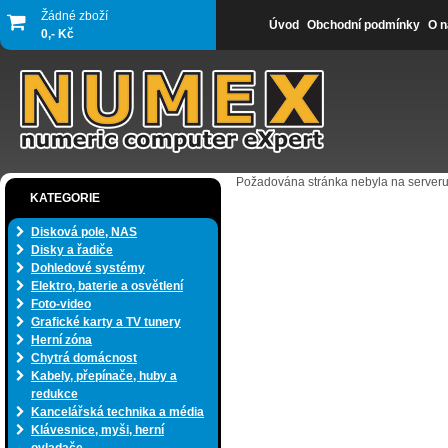
Žádné zboží
Úvod
Obchodní podmínky
O n
0,- Kč
Požadována stránka nebyla na serveru
KATEGORIE
Disková pole, NAS
Disky a řadiče
Dohledové systémy
Elektro, baterie a osvětlení
Foto-video
Grafické karty a TV tunery
Herní zóna
Chytrá domácnost
Kabely, přepínače, huby a
redukce
Kancelářská technika a média
Klávesnice, myši, herní