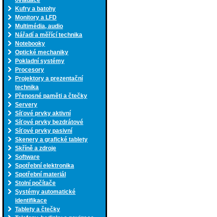
ovladače
Kufry a batohy
Monitory a LFD
Multimédia, audio
Nářadí a měřící technika
Notebooky
Optické mechaniky
Pokladní systémy
Procesory
Projektory a prezentační
technika
Přenosné paměti a čtečky
Servery
Síťové prvky aktivní
Síťové prvky bezdrátové
Síťové prvky pasivní
Skenery a grafické tablety
Skříně a zdroje
Software
Spotřební elektronika
Spotřební materiál
Stolní počítače
Systémy automatické
identifikace
Tablety a čtečky