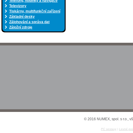
Telefony, hodinky a navigace
Televizory
Tiskárny, multifunkční zařízení
Základní desky
Zálohování a správa dat
Záložní zdroje
© 2016 NUMEX, spol. s r.o., v
PC sestavy
|
Levné poč