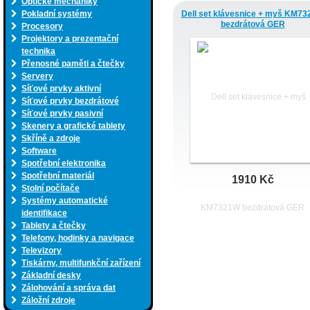
Optické mechaniky
Pokladní systémy
Dell set klávesnice + myš KM7
bezdrátová GER
Procesory
Projektory a prezentační
technika
Přenosné paměti a čtečky
Servery
Síťové prvky aktivní
Síťové prvky bezdrátové
Síťové prvky pasivní
Skenery a grafické tablety
Skříně a zdroje
Software
Spotřební elektronika
Spotřební materiál
1910 Kč
Stolní počítače
Systémy automatické
identifikace
Tablety a čtečky
Telefony, hodinky a navigace
Televizory
Tiskárny, multifunkční zařízení
Základní desky
Zálohování a správa dat
Záložní zdroje