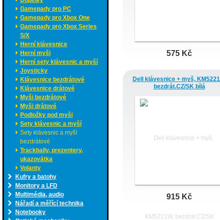
Doplňky
Gamepady pro PC
Gamepady pro Xbox One
Gamepady pro Xbox Series
S/X
Herní klávesnice
575 Kč
Herní myši
Herní sety klávesnic a myší
Joysticky
Dell klávesnice + myš, KM522
Klávesnice bezdrátové
bezdrát.CZ/SK bílá
Klávesnice drátové
Myši bezdrátové
Myši drátové
Podložky pod myši
Sety klávesnic a myší
Sety klávesnic a myší
bezdrátové
Trackbally, prezentery,
ukazovátka
Volanty
Kufry a batohy
Monitory a LFD
Multimédia, audio
915 Kč
Nářadí a měřící technika
Notebooky