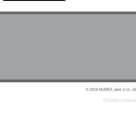
© 2016 NUMEX, spol. s r.o., v
PC sestavy
|
Levné poč