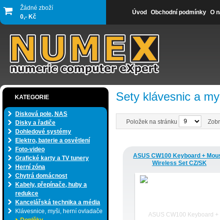
Žádné zboží
Úvod
Obchodní podmínky
O n
0,- Kč
Sety klávesnic a my
KATEGORIE
Disková pole, NAS
Položek na stránku
Zobr
Disky a řadiče
Dohledové systémy
Elektro, baterie a osvětlení
Foto-video
ASUS CW100 Keyboard + Mou
Grafické karty a TV tunery
Wireless Set CZ/SK
Herní zóna
Chytrá domácnost
Kabely, přepínače, huby a
redukce
Kancelářská technika a média
Klávesnice, myši, herní ovladače